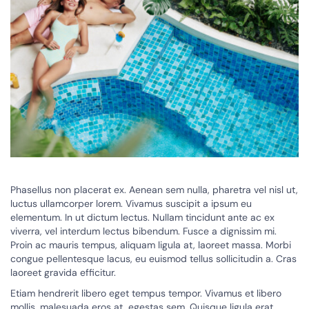
Phasellus non placerat ex. Aenean sem nulla, pharetra vel nisl ut,
luctus ullamcorper lorem. Vivamus suscipit a ipsum eu
elementum. In ut dictum lectus. Nullam tincidunt ante ac ex
viverra, vel interdum lectus bibendum. Fusce a dignissim mi.
Proin ac mauris tempus, aliquam ligula at, laoreet massa. Morbi
congue pellentesque lacus, eu euismod tellus sollicitudin a. Cras
laoreet gravida efficitur.
Etiam hendrerit libero eget tempus tempor. Vivamus et libero
mollis, malesuada eros at, egestas sem. Quisque ligula erat,